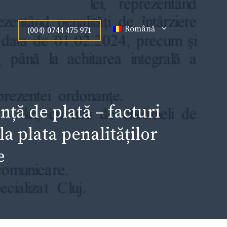
Română
(004) 0744 475 971
ță de plată – facturi
a plata penalităților
e