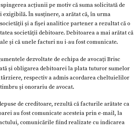
espingerea acțiunii pe motiv că suma solicitată de
i exigibilă. În susținere, a arătat că, în urma
ocietăţii și a fişei analitice partener a rezultat că o
itatea societăţii debitoare. Debitoarea a mai arătat că
ale și că unele facturi nu i-au fost comunicate.
rgumentele dezvoltate de echipa de avocați Brisc
tă și obligarea debitoarei la plata tuturor sumelor
 întârziere, respectiv a admis acordarea cheltuielilor
 timbru și onorariu de avocat.
 depuse de creditoare, rezultă că facturile arătate ca
toarei au fost comunicate acesteia prin e-mail, la
actului, comunicările fiind realizate cu indicarea