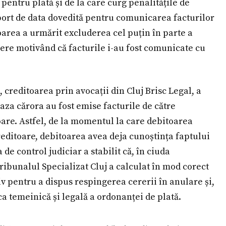
pentru plată și de la care curg penalitățile de
aport de data dovedită pentru comunicarea facturilor
toarea a urmărit excluderea cel puțin în parte a
ere motivând că facturile i-au fost comunicate cu
creditoarea prin avocații din Cluj Brisc Legal, a
baza cărora au fost emise facturile de către
oare. Astfel, de la momentul la care debitoarea
reditoare, debitoarea avea deja cunoștința faptului
a de control judiciar a stabilit că, în ciuda
ribunalul Specializat Cluj a calculat în mod corect
v pentru a dispus respingerea cererii în anulare și,
ca temeinică și legală a ordonanței de plată.