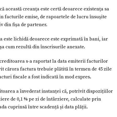
 că această creanţa este certă deoarece existenţa sa
in facturile emise, de rapoartele de lucru însuşite
v din fişa de partener.
ţa este lichidă deoarece este exprimată în bani, iar
șa cum rezultă din înscrisurile anexate.
 creditoarea s-a raportat la data emiterii facturilor
vit cărora factura trebuie plătită în termen de 45 zile
facturi fiscale a fost indicată în mod expres.
itoarea a învederat instanței că, potrivit dispozițiilor
iere de 0,1 % pe zi de întârziere, calculate prin
ada cuprinsă între scadență și data plății.