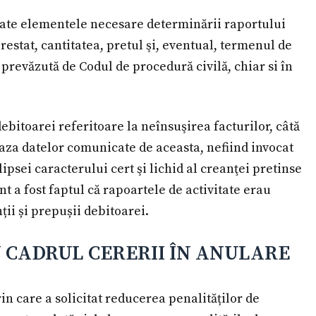
toate elementele necesare determinării raportului
restat, cantitatea, pretul şi, eventual, termenul de
 prevăzută de Codul de procedură civilă, chiar si în
ebitoarei referitoare la neînsuşirea facturilor, câtă
aza datelor comunicate de aceasta, nefiind invocat
psei caracterului cert şi lichid al creanţei pretinse
t a fost faptul că rapoartele de activitate erau
ii și prepușii debitoarei.
N CADRUL CERERII ÎN ANULARE
n care a solicitat reducerea penalităților de