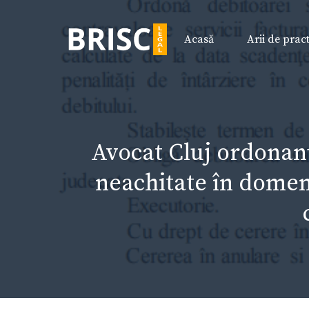
Sari
la
Acasă
Arii de prac
conținut
Avocat Cluj ordonanț
neachitate în domeni