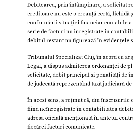
Debitoarea, prin întâmpinare, a solicitat r
creditoare nu este o creanţă certă, lichidă ş
confruntării situaţiei financiar contabile a s
serie de facturi nu înregistrate în contabil
debitul restant nu figurează în evidențele s
Tribunalul Specializat Cluj, în acord cu a
Legal, a dispus admiterea ordonanței de pla
solicitate, debit principal și penalități de
de judecată reprezentând taxă judiciară de
În acest sens, a reținut că, din înscrisurile
fiind neînregistrate în contabilitatea debi
adresa oficială menţionată în antetul contr
fiecărei facturi comunicate.