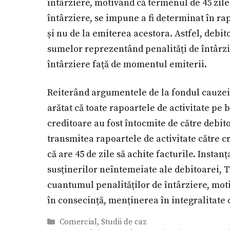
întârziere, motivând că termenul de 45 zile 
întârziere, se impune a fi determinat în r
și nu de la emiterea acestora. Astfel, debi
sumelor reprezentând penalități de întârzi
întârziere față de momentul emiterii.
Reiterând argumentele de la fondul cauzei, 
arătat că toate rapoartele de activitate pe 
creditoare au fost întocmite de către debit
transmitea rapoartele de activitate către c
că are 45 de zile să achite facturile. Instanț
susținerilor neîntemeiate ale debitoarei, T
cuantumul penalităților de întârziere, moti
în consecință, menținerea în integralitate 
Categorii
Comercial
,
Studii de caz