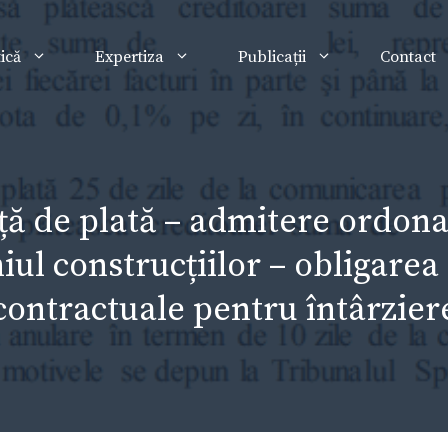
tică
Expertiza
Publicații
Contact
ă de plată – admitere ordonan
ul construcțiilor – obligarea l
contractuale pentru întârzier