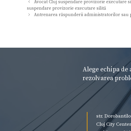
Avocat Cluj suspendare provizorie executare sil
suspendare provizorie executare silită
Antrenarea răspunderii administratorilor sau p
Alege echipa de 
rezolvarea probl
str. Dorobantilo
Cluj City Cente