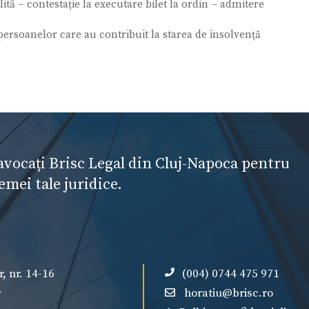
ită – contestație la executare bilet la ordin – admitere
ersoanelor care au contribuit la starea de insolvență
avocați Brisc Legal din Cluj-Napoca pentru
emei tale juridice.
r, nr. 14-16
(004) 0744 475 971
r
horatiu@brisc.ro