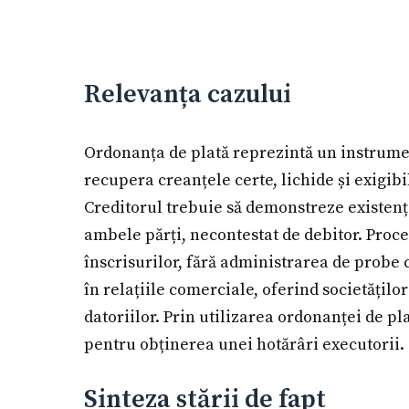
Relevanța cazului
Ordonanța de plată reprezintă un instrument 
recupera creanțele certe, lichide și exigibil
Creditorul trebuie să demonstreze existenț
ambele părți, necontestat de debitor. Proce
înscrisurilor, fără administrarea de probe
în relațiile comerciale, oferind societățil
datoriilor. Prin utilizarea ordonanței de pl
pentru obținerea unei hotărâri executorii.
Sinteza stării de fapt