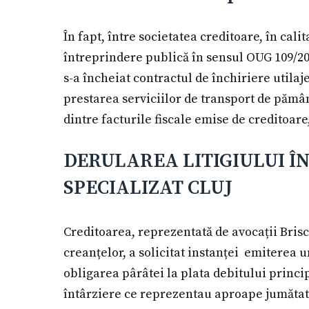
În fapt, între societatea creditoare, în cali
întreprindere publică în sensul OUG 109/2011
s-a încheiat contractul de închiriere utilaj
prestarea serviciilor de transport de pămâ
dintre facturile fiscale emise de creditoare,
DERULAREA LITIGIULUI ÎN
SPECIALIZAT CLUJ
Creditoarea, reprezentată de avocații Brisc
creanțelor, a solicitat instanței emiterea 
obligarea pârâtei la plata debitului princip
întârziere ce reprezentau aproape jumătate