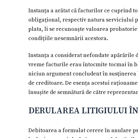
Instanța a arătat că facturilor ce cuprind 
obligaţional, respectiv natura serviciului p
plata, li se recunoaşte valoarea probatorie
condiţiile nesemnării acestora.
Instanța a considerat nefondate apărările d
vreme facturile erau întocmite tocmai în b
niciun argument concludent în susţinerea li
de creditoare. De esența acestui raționamen
însușite de semnătură de către reprezentanț
DERULAREA LITIGIULUI Î
Debitoarea a formulat cerere în anulare pri