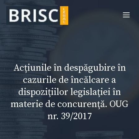
Sari
la
Me
conținut
Acțiunile în despăgubire în
cazurile de încălcare a
dispoziţiilor legislaţiei în
materie de concurenţă. OUG
nr. 39/2017