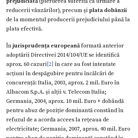
prejudiciată
(pierderea suferită ca urmare a
reducerii vânzărilor), precum şi
plata dobânzii
de la momentul producerii prejudiciului până la
plata efectivă.
În
jurisprudența europeană
formată anterior
adoptării Directivei 2014/104/UE se identifică
aprox. 60 cazuri
[2]
în care au fost intentate
acțiuni în despăgubire pentru încălcări de
concurență: Italia, 2003, aprox. 2 mil. Euro în
Albacom S.p.A. și alții v. Telecom Italia;
Germania, 2004, aprox. 10 mil. Euro + dobândă
pentru abuz de poziție dominantă constând în
refuzul de a acorda accees la rețeaua de
electricitate; Germania, 2007, aprox. 40 mil. Euro