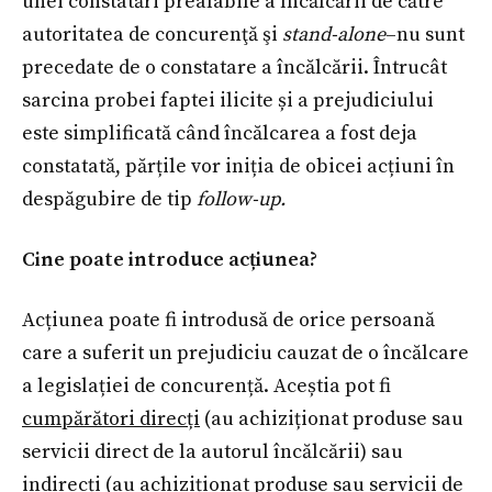
unei constatări prealabile a încălcării de către
autoritatea de concurenţă şi
stand-alone
–nu sunt
precedate de o constatare a încălcării. Întrucât
sarcina probei faptei ilicite și a prejudiciului
este simplificată când încălcarea a fost deja
constatată, părțile vor iniția de obicei acțiuni în
despăgubire de tip
follow-up.
Cine poate introduce acțiunea?
Acțiunea poate fi introdusă de orice persoană
care a suferit un prejudiciu cauzat de o încălcare
a legislației de concurență. Aceștia pot fi
cumpărători direcți
(au achiziționat produse sau
servicii direct de la autorul încălcării) sau
indirecți
(au achiziționat produse sau servicii de