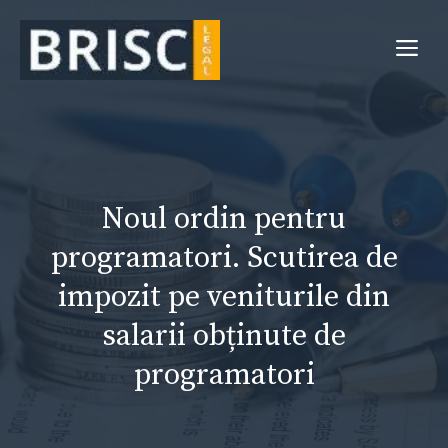
Sari
la
Me
conținut
Noul ordin pentru
programatori. Scutirea de
impozit pe veniturile din
salarii obținute de
programatori