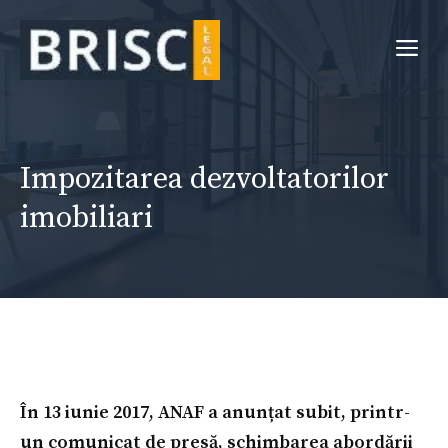
Sari
la
Me
conținut
Impozitarea dezvoltatorilor
imobiliari
În 13 iunie 2017, ANAF a anunțat subit, printr-
un comunicat de presă, schimbarea abordării