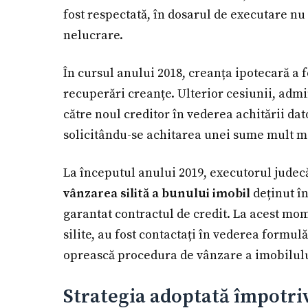
fost respectată, în dosarul de executare nu a
nelucrare.
În cursul anului 2018, creanța ipotecară a f
recuperări creanțe. Ulterior cesiunii, admin
către noul creditor în vederea achitării dat
solicitându-se achitarea unei sume mult ma
La începutul anului 2019, executorul jude
vânzarea silită a bunului imobil
deținut în
garantat contractul de credit. La acest mome
silite, au fost contactați în vederea formulă
oprească procedura de vânzare a imobilului
Strategia adoptată împotriv