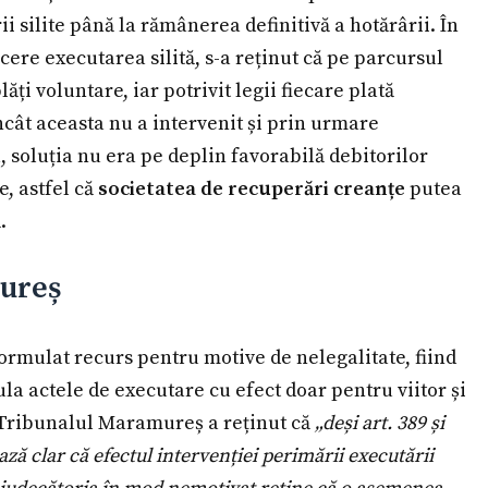
silite până la rămânerea definitivă a hotărârii. În
cere executarea silită, s-a reținut că pe parcursul
ăți voluntare, iar potrivit legii fiecare plată
ncât aceasta nu a intervenit și prin urmare
a, soluția nu era pe deplin favorabilă debitorilor
e, astfel că
societatea de recuperări creanțe
putea
.
mureș
formulat recurs pentru motive de nelegalitate, fiind
la actele de executare cu efect doar pentru viitor și
, Tribunalul Maramureș a reținut că
„deși art. 389 și
ază clar că efectul intervenției perimării executării