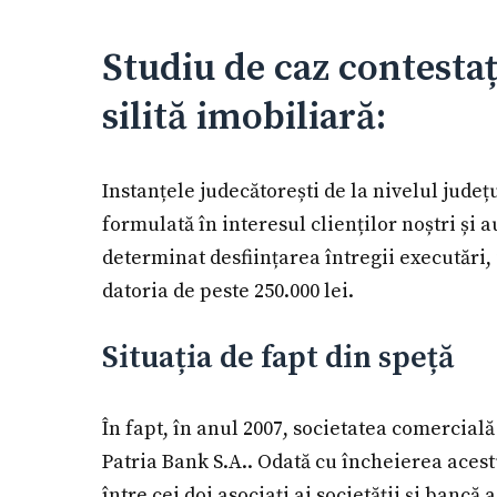
Studiu de caz contestaț
silită imobiliară:
Instanțele judecătorești de la nivelul jud
formulată în interesul clienților noștri și 
determinat desființarea întregii executări, 
datoria de peste 250.000 lei.
Situația de fapt din speță
În fapt, în anul 2007, societatea comercial
Patria Bank S.A.. Odată cu încheierea acestu
între cei doi asociați ai societății și bancă