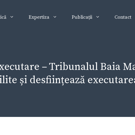
tică
Expertiza
Publicații
Contact
executare – Tribunalul Baia 
ilite și desființează executar