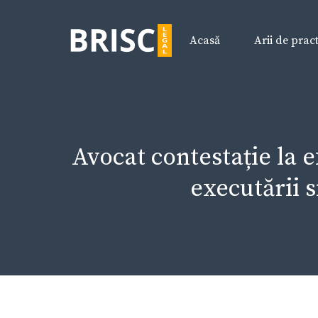
Sari
la
Acasă
Arii de prac
conținut
Avocat contestație la 
executării s