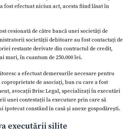
 fost efectuat niciun act, acesta fiind lăsat în
ost cesionată de către bancă unei societăți de
istratorii societății debitoare au fost contactați de
oriei restante derivate din contractul de credit,
i mari, în cuantum de 250.000 lei.
cătoresc a efectuat demersurile necesare pentru
 coproprietate de asociați, bun cu care a fost
nt, avocații Brisc Legal, specializați în executări
rii unei contestații la executare prin care să
 ipotecat constând în casă și anexe gospodărești.
a executării silite