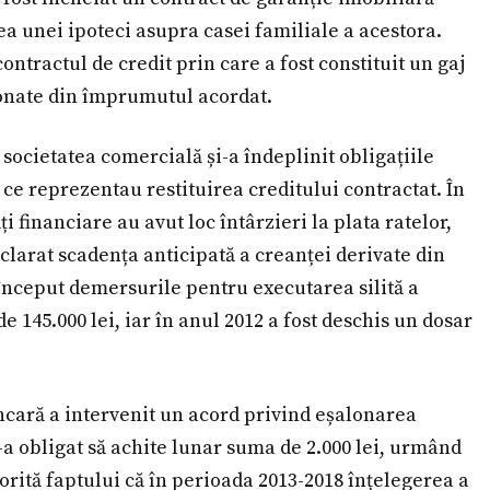
ea unei ipoteci asupra casei familiale a acestora.
contractul de credit prin care a fost constituit un gaj
onate din împrumutul acordat.
, societatea comercială și-a îndeplinit obligațiile
ce reprezentau restituirea creditului contractat. În
i financiare au avut loc întârzieri la plata ratelor,
eclarat scadența anticipată a creanței derivate din
 început demersurile pentru executarea silită a
e 145.000 lei, iar în anul 2012 a fost deschis un dosar
ancară a intervenit un acord privind eșalonarea
s-a obligat să achite lunar suma de 2.000 lei, urmând
torită faptului că în perioada 2013-2018 înțelegerea a