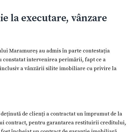
ie la executare, vânzare
ețului Maramureș au admis în parte contestația
au constatat intervenirea perimării, fapt ce a
inclusiv a vânzării silite imobiliare cu privire la
ă deținută de clienți a contractat un împrumut de la
i contract, pentru garantarea restituirii creditului,
 a fost încheiat un contract de garanție imobiliară