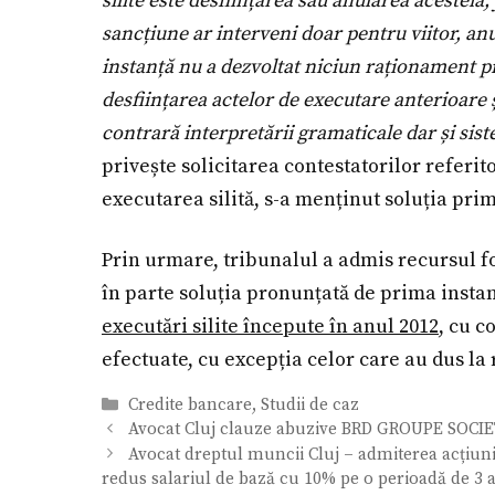
silite este desființarea sau anularea acestei
sancțiune ar interveni doar pentru viitor, an
instanță nu a dezvoltat niciun raționament p
desființarea actelor de executare anterioare și
contrară interpretării gramaticale dar și sist
privește solicitarea contestatorilor referit
executarea silită, s-a menținut soluția prim
Prin urmare, tribunalul a admis recursul fo
în parte soluția pronunțată de prima insta
executări silite începute în anul 2012
, cu c
efectuate, cu excepția celor care au dus la 
Categorii
Credite bancare
,
Studii de caz
Avocat Cluj clauze abuzive BRD GROUPE SOCI
Avocat dreptul muncii Cluj – admiterea acțiunii
redus salariul de bază cu 10% pe o perioadă de 3 