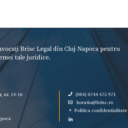
avocați Brisc Legal din Cluj-Napoca pentru
emei tale juridice.
r, nr. 14-16
(004) 0744 475 971
r
horatiu@brisc.ro
Politica confidentialitate
apoca