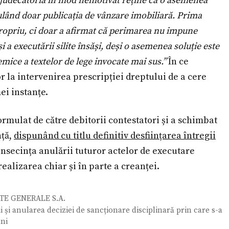
a, judecătoria în mod nemotivat reține că o asemenea
ulând doar publicația de vânzare imobiliară. Prima
ropriu, ci doar a afirmat că perimarea nu impune
 a executării silite însăși, deși o asemenea soluție este
emice a textelor de lege invocate mai sus.”
În ce
or la intervenirea prescripției dreptului de a cere
ei instanțe.
rmulat de către debitorii contestatori și a schimbat
nță,
dispunând cu titlu definitiv desființarea întregii
onsecința anulării tuturor actelor de executare
realizarea chiar și în parte a creanței.
ETE GENERALE S.A.
 și anularea deciziei de sancționare disciplinară prin care s-a
ani