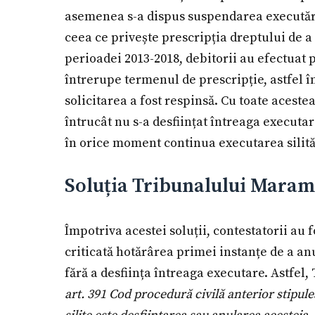
asemenea s-a dispus suspendarea executării 
ceea ce privește prescripția dreptului de a 
perioadei 2013-2018, debitorii au efectuat pl
întrerupe termenul de prescripție, astfel î
solicitarea a fost respinsă. Cu toate aceste
întrucât nu s-a desființat întreaga executar
în orice moment continua executarea silită
Soluția Tribunalului Mara
Împotriva acestei soluții, contestatorii au 
criticată hotărârea primei instanțe de a anu
fără a desființa întreaga executare. Astfel
art. 391 Cod procedură civilă anterior stipule