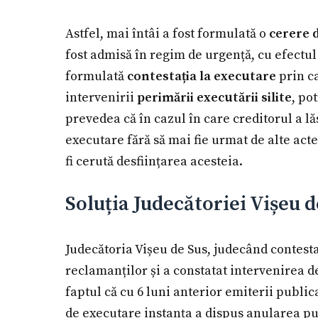
Astfel, mai întâi a fost formulată o
cerere d
fost admisă în regim de urgență, cu efectul
formulată
contestația la executare
prin ca
intervenirii
perimării executării silite
, po
prevedea că în cazul în care creditorul a lăs
executare fără să mai fie urmat de alte ac
fi cerută desființarea acesteia.
Soluția Judecătoriei Vișeu d
Judecătoria Vișeu de Sus, judecând contestaț
reclamanților și a constatat intervenirea de
faptul că cu 6 luni anterior emiterii publi
de executare instanța a dispus anularea pu