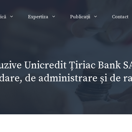
tică
Expertiza
Publicații
Contact
uzive Unicredit Țiriac Bank SA
dare, de administrare și de r