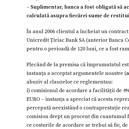
– Suplimentar, banca a fost obligată să 
calculată asupra fiecărei sume de restitui
În anul 2006 clientul a încheiat un contra
Unicredit Țiriac Bank SA (anterior Banca C
pentru o perioadă de 120 luni, ce a fost ram
Plecând de la premisa că împrumutatul este
instanța a acceptat argumentele noastre (
a
abuziv al clauzelor ce reglementau:
i) comisionul de acordare a facilității de 4
EURO – instanța a apreciat că acesta reprez
percepută neexistând o contraprestație real
comision drept un procent din cuantumul fac
ce costurile de acordare ar trebui să fie, 