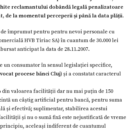
achite reclamantului dobândă legală penalizatoare
t, de la momentul perceperii și până la data plății.
ct de împrumut pentru pentru nevoi personale cu
omercială HVB Tiriac SA) în cuantum de 30.000 lei
bursat anticipat la data de 28.11.2007.
 un consumator în sensul legislației specifice,
vocat procese bănci Cluj
) și a constatat caracterul
% din valoarea facilității dar nu mai puțin de 150
intă un câștig artificial pentru bancă, pentru suma
ă și efectivă; suplimentar, stabilirea acestui
ilității și nu o sumă fixă este nejustificată de vreme
de principiu, aceleași indiferent de cuantumul