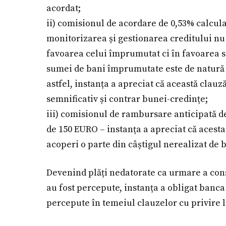
acordat;
ii) comisionul de acordare de 0,53% calculat 
monitorizarea și gestionarea creditului nu
favoarea celui împrumutat ci în favoarea 
sumei de bani împrumutate este de natură să
astfel, instanța a apreciat că această clau
semnificativ și contrar bunei-credințe;
iii) comisionul de rambursare anticipată 
de 150 EURO – instanța a apreciat că acesta 
acoperi o parte din câștigul nerealizat de 
Devenind plăți nedatorate ca urmare a const
au fost percepute, instanța a obligat banc
percepute în temeiul clauzelor cu privire la