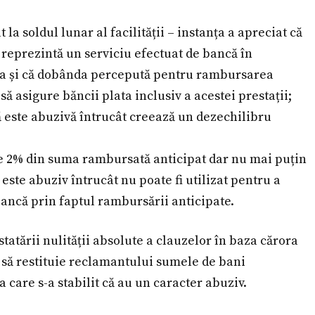
la soldul lunar al facilității – instanța a apreciat că
 reprezintă un serviciu efectuat de bancă în
sa și că dobânda percepută pentru rambursarea
 asigure băncii plata inclusiv a acestei prestații;
ză este abuzivă întrucât creează un dezechilibru
de 2% din suma rambursată anticipat dar nu mai puțin
este abuziv întrucât nu poate fi utilizat pentru a
bancă prin faptul rambursării anticipate.
atării nulității absolute a clauzelor în baza cărora
a să restituie reclamantului sumele de bani
 care s-a stabilit că au un caracter abuziv.