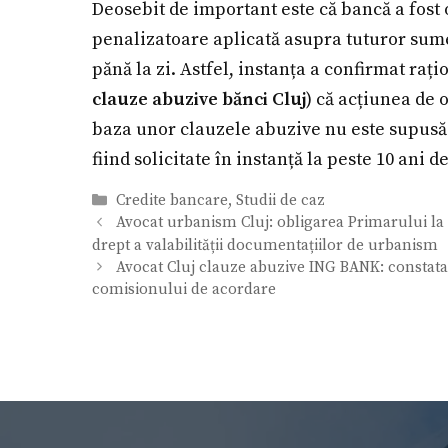
Deosebit de important este că bancă a fost 
penalizatoare aplicată asupra tuturor sume
pănă la zi. Astfel, instanța a confirmat ra
clauze abuzive bănci Cluj
) că acțiunea de 
baza unor clauzele abuzive nu este supusă 
fiind solicitate în instanță la peste 10 ani 
Categorii
Credite bancare
,
Studii de caz
Avocat urbanism Cluj: obligarea Primarului la e
drept a valabilității documentațiilor de urbanism
Avocat Cluj clauze abuzive ING BANK: constatare
comisionului de acordare