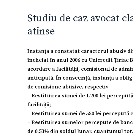
Studiu de caz avocat cl
atinse
Instanța a constatat caracterul abuziv d
încheiat în anul 2006 cu Unicredit Țiria
acordare a facilității, comisionul de adm
anticipată. În consecință, instanța a obli
de comisione abuzive, respectiv:
– Restituirea sumei de 1.200 lei perceput
facilității;
– Restituirea sumei de 550 lei percepută 
– Restituirea sumelor percepute de bancă 
de 0,53% din soldul lunar, cuantumul tota